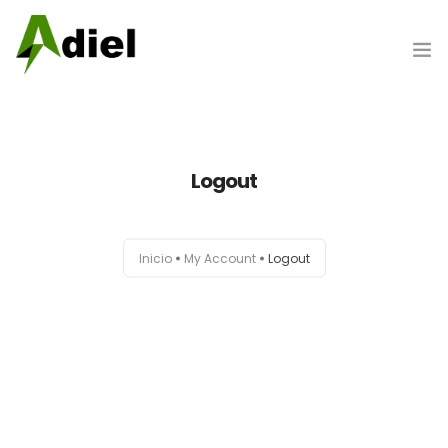
Hazte cliente
Logout
Portada
Inicio
My Account
Logout
Nosotros
Productos
Marcas