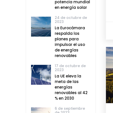
potencia mundial
en energía solar
24 de octubre de
2023
La Eurocámara
respalda los
planes para
impulsar el uso
de energías
renovables
17 de octubre de
2023
La UE eleva la
meta de las
energías
renovables al 42
% en 2030
6 de septiembre
de 2023