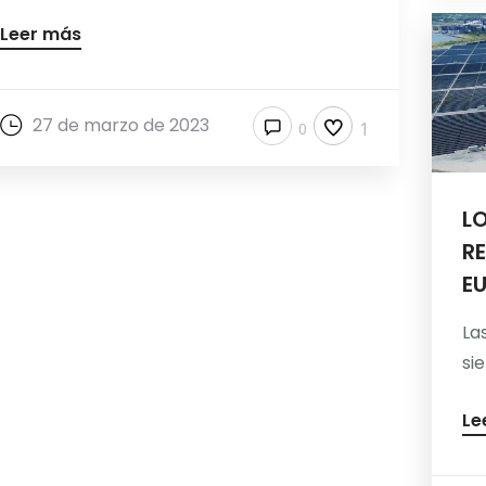
Leer más
27 de marzo de 2023
1
0
LO
R
E
La
si
Le